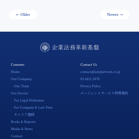
Older
Newer
Contents
Contact Us
Home
contact@lawplatform.co.jp
Our Company
03 6812 2878
Our Team
Privacy Policy
Our Service
エージェントサービス利用規約
For Legal Profession
For Company & Law Firm
キャリア登録
Books & Reports
Media & News
Contact