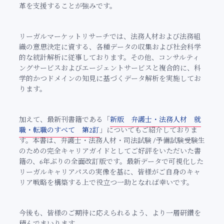
革を支援することが強みです。
リーガルマーケットリサーチでは、法務人材および法務組
織の意思決定に資する、各種データの収集および社会科学
的な統計解析に従事しております。その他、コンサルティ
ングサービスおよびエージェントサービスと複合的に、科
学的かつドメインの知見に基づくデータ解析を実施してお
ります。
加えて、最新刊書籍である「
新版 弁護士・法務人材 就
職・転職のすべて 第2訂
」についてもご紹介しておりま
す。
本書は、弁護士・法務人材・司法試験 /予備試験受験生
のための完全キャリアガイドとしてご好評をいただいた書
籍の、6年ぶりの全面改訂版です。最新データで可視化した
リーガルキャリアパスの実像を基に、皆様がご自身のキャ
リア戦略を構築する上で役立つ一助となれば幸いです。
今後も、皆様のご期待に応えられるよう、より一層研鑽を