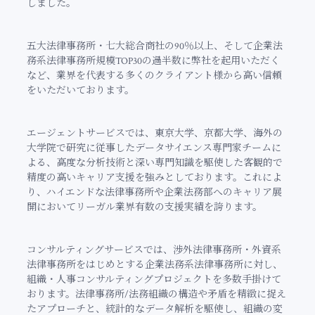
しました。
五大法律事務所・七大総合商社の90％以上、そして企業法
務系法律事務所規模TOP30の過半数に弊社を起用いただく
など、業界を代表する多くのクライアント様から高い信頼
をいただいております。
エージェントサービスでは、東京大学、京都大学、海外の
大学院で研究に従事したデータサイエンス専門家チームに
よる、高度な分析技術と深い専門知識を駆使した客観的で
精度の高いキャリア支援を強みとしております。これによ
り、ハイエンドな法律事務所や企業法務部へのキャリア展
開においてリーガル業界有数の支援実績を誇ります。
コンサルティングサービスでは、渉外法律事務所・外資系
法律事務所をはじめとする企業法務系法律事務所に対し、
組織・人事コンサルティングプロジェクトを多数手掛けて
おります。法律事務所/法務組織の構造や矛盾を精緻に捉え
たアプローチと、統計的なデータ解析を駆使し、組織の変