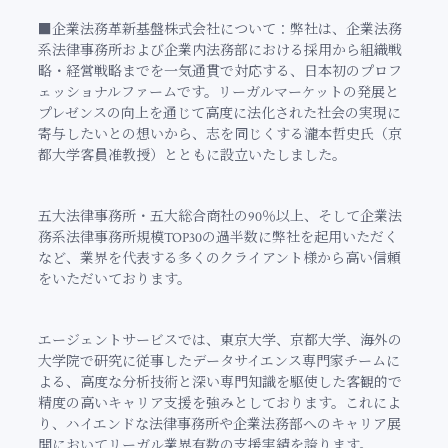
■企業法務革新基盤株式会社について：
弊社は、企業法務
系法律事務所および企業内法務部における採用から組織戦
略・経営戦略までを一気通貫で対応する、日本初のプロフ
ェッショナルファームです。リーガルマーケットの発展と
プレゼンスの向上を通じて高度に法化された社会の実現に
寄与したいとの想いから、志を同じくする瀧本哲史氏（京
都大学客員准教授）とともに設立いたしました。
五大法律事務所・五大総合商社の90％以上、そして企業法
務系法律事務所規模TOP30の過半数に弊社を起用いただく
など、業界を代表する多くのクライアント様から高い信頼
をいただいております。
エージェントサービスでは、東京大学、京都大学、海外の
大学院で研究に従事したデータサイエンス専門家チームに
よる、高度な分析技術と深い専門知識を駆使した客観的で
精度の高いキャリア支援を強みとしております。これによ
り、ハイエンドな法律事務所や企業法務部へのキャリア展
開においてリーガル業界有数の支援実績を誇ります。