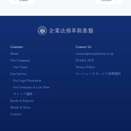
Contents
Contact Us
Home
contact@lawplatform.co.jp
Our Company
03 6812 2878
Our Team
Privacy Policy
Our Service
エージェントサービス利用規約
For Legal Profession
For Company & Law Firm
キャリア登録
Books & Reports
Media & News
Contact