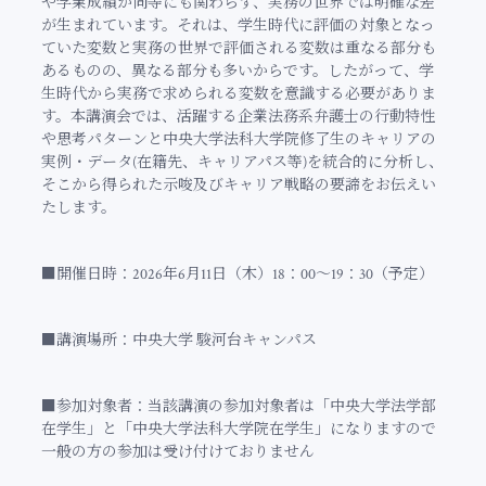
や学業成績が同等にも関わらず、実務の世界では明確な差
が生まれています。それは、学生時代に評価の対象となっ
ていた変数と実務の世界で評価される変数は重なる部分も
あるものの、異なる部分も多いからです。したがって、学
生時代から実務で求められる変数を意識する必要がありま
す。本講演会では、活躍する企業法務系弁護士の行動特性
や思考パターンと中央大学法科大学院修了生のキャリアの
実例・データ(在籍先、キャリアパス等)を統合的に分析し、
そこから得られた示唆及びキャリア戦略の要諦をお伝えい
たします。
■開催日時：2026年6月11日（木）18：00～19：30（予定）
■講演場所：中央大学 駿河台キャンパス
■参加対象者：当該講演の参加対象者は「中央大学法学部
在学生」と「中央大学法科大学院在学生」になりますので
一般の方の参加は受け付けておりません